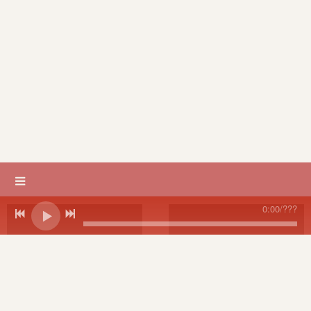
0:00
/
???